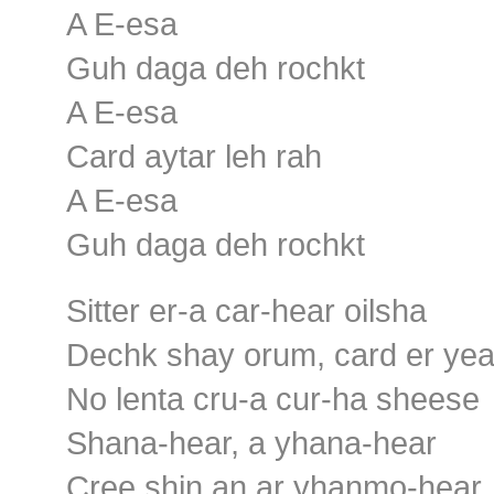
A E-esa
Guh daga deh rochkt
A E-esa
Card aytar leh rah
A E-esa
Guh daga deh rochkt
Sitter er-a car-hear oilsha
Dechk shay orum, card er ye
No lenta cru-a cur-ha sheese
Shana-hear, a yhana-hear
Cree shin an ar yhanmo-hear