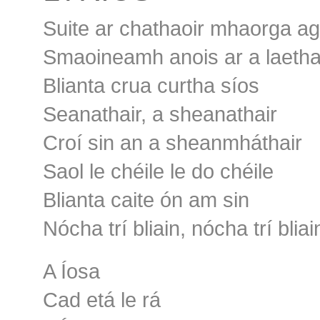
Suite ar chathaoir mhaorga ag
Smaoineamh anois ar a laetha
Blianta crua curtha síos
Seanathair, a sheanathair
Croí sin an a sheanmháthair
Saol le chéile le do chéile
Blianta caite ón am sin
Nócha trí bliain, nócha trí bliai
A Íosa
Cad etá le rá