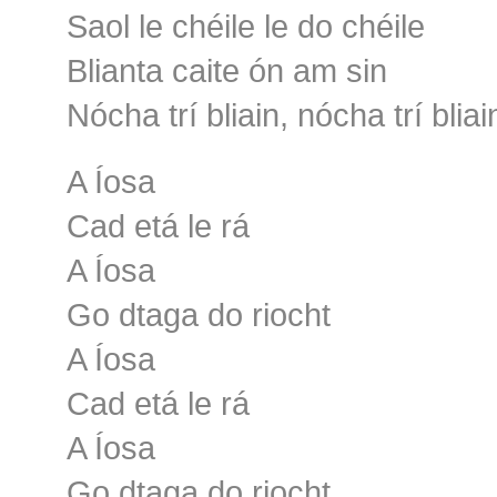
Saol le chéile le do chéile
Blianta caite ón am sin
Nócha trí bliain, nócha trí bliai
A Íosa
Cad etá le rá
A Íosa
Go dtaga do riocht
A Íosa
Cad etá le rá
A Íosa
Go dtaga do riocht