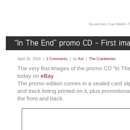
You are here:
Cran World
»
T
April 16, 2019 |
1 Comments
| by
Axl
|
The Cranberries
The very first images of the promo CD “In T
today on
eBay
The promo edition comes in a sealed card
sl
and track listing printed on it, plus promotiona
the front and back.